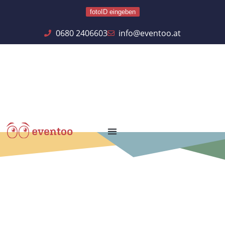
fotoID eingeben
0680 2406603
info@eventoo.at