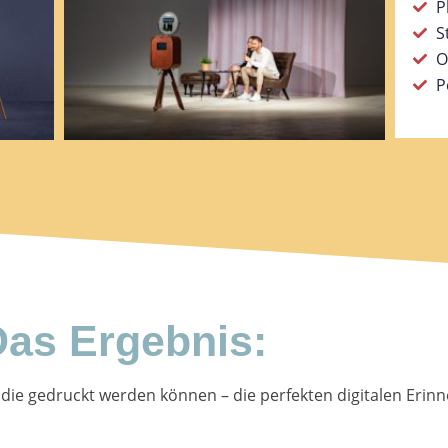
P
S
O
P
as Ergebnis:
 die gedruckt werden können – die perfekten digitalen Erin