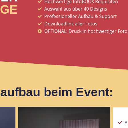
Hochwertige fotoBOOX Requisiten
AGE
Auswahl aus über 40 Designs
Professioneller Aufbau & Support
Downloadlink aller Fotos
OPTIONAL: Druck in hochwertiger Fotoq
aufbau beim Event:
A