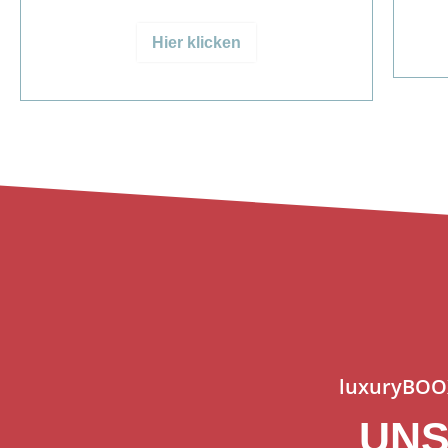
Hier klicken
luxuryBOO
UN