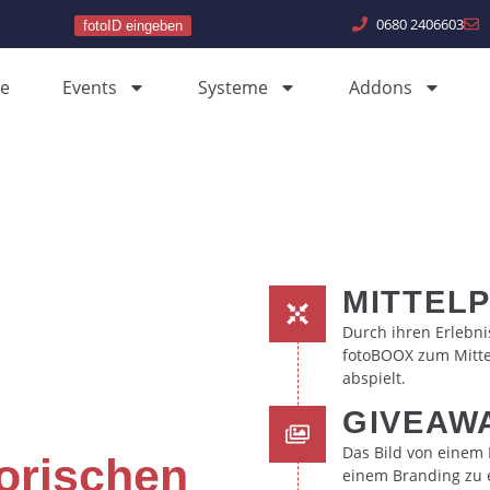
0680 2406603
fotoID eingeben
e
Events
Systeme
Addons
MITTEL
Durch ihren Erlebni
fotoBOOX zum Mitte
abspielt.
GIVEAW
Das Bild von einem 
orischen
einem Branding zu 