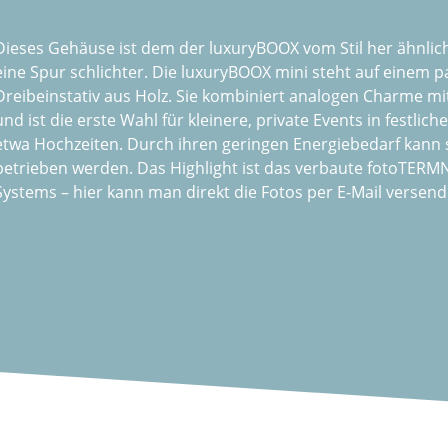
Dieses Gehäuse ist dem der luxuryBOOX vom Stil her ähnlich
eine Spur schlichter. Die luxuryBOOX mini steht auf einem 
Dreibeinstativ aus Holz. Sie kombiniert analogen Charme mit 
und ist die erste Wahl für kleinere, private Events in festli
etwa Hochzeiten. Durch ihren geringen Energiebedarf kann 
betrieben werden. Das Highlight ist das verbaute fotoTERMNI
Systems – hier kann man direkt die Fotos per E-Mail versend