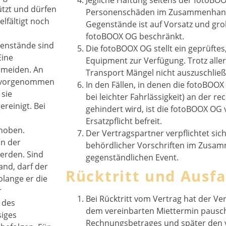
Jegliche Haftung seitens der fotoBO
tzt und dürfen
Personenschäden im Zusammenhang
lfältigt noch
Gegenstände ist auf Vorsatz und gro
fotoBOOX OG beschränkt.
enstände sind
Die fotoBOOX OG stellt ein geprüfte
Eine
Equipment zur Verfügung. Trotz aller
rmeiden. An
Transport Mängel nicht auszuschließ
n vorgenommen
In den Fällen, in denen die fotoBOO
 sie
bei leichter Fahrlässigkeit) an der re
reinigt. Bei
gehindert wird, ist die fotoBOOX OG 
Ersatzpflicht befreit.
ehoben.
Der Vertragspartner verpflichtet sic
n der
behördlicher Vorschriften im Zus
erden. Sind
gegenständlichen Event.
nd, darf der
Rücktritt und Ausfa
lange er die
r
Bei Rücktritt vom Vertrag hat der Ve
 des
dem vereinbarten Miettermin pausch
siges
Rechnungsbetrages und später den 