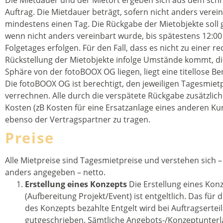
Die Mietdauer und der Mietort ergeben sich aus dem schri
Auftrag. Die Mietdauer beträgt, sofern nicht anders verei
mindestens einen Tag. Die Rückgabe der Mietobjekte soll 
wenn nicht anders vereinbart wurde, bis spätestens 12:00
Folgetages erfolgen. Für den Fall, dass es nicht zu einer re
Rückstellung der Mietobjekte infolge Umstände kommt, die
Sphäre von der fotoBOOX OG liegen, liegt eine titellose B
Die fotoBOOX OG ist berechtigt, den jeweiligen Tagesmietp
verrechnen. Alle durch die verspätete Rückgabe zusätzlich
Kosten (zB Kosten für eine Ersatzanlage eines anderen Ku
ebenso der Vertragspartner zu tragen.
Preise
Alle Mietpreise sind Tagesmietpreise und verstehen sich – f
anders angegeben – netto.
Erstellung eines Konzepts
Die Erstellung eines Kon
(Aufbereitung Projekt/Event) ist entgeltlich. Das für d
des Konzepts bezahlte Entgelt wird bei Auftragsertei
gutgeschrieben. Sämtliche Angebots-/Konzeptunterl