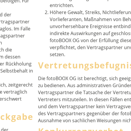
befolgen. Für
entrichten.
e
Höhere Gewalt, Streiks, Nichtlieferu
d der
Vorlieferanten, Maßnahmen von Beh
rtragspartner
unvorhersehbare Ereignisse entbinde
glos. Im Falle
indirekte Auswirkungen auf geschlos
ragspartner
fotoBOOX OG von der Erfüllung diese
n
verpflichtet, den Vertragspartner un
ch die
setzen.
um dessen
Vertretungsbefugni
oder Rückholung
 Selbstbehalt in
Die fotoBOOX OG ist berechtigt, sich geei
ch, zeitgerecht
zu bedienen. Aus administrativen Gründ
 vertraglich
Vertragspartner die Tatsache der Vertret
 erschwert
Vertreters mitzuteilen. In diesen Fällen e
und dem Vertragspartner kein Vertragsverhältnis. Ein W
des Vertragspartners gegenüber der fot
ckgabe
Ausnahme von sachlichen Weisungen nich
 der