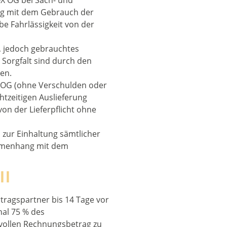
OX OG bei Sach- und
 mit dem Gebrauch der
be Fahrlässigkeit von der
s, jedoch gebrauchtes
 Sorgfalt sind durch den
en.
X OG (ohne Verschulden oder
chtzeitigen Auslieferung
von der Lieferpflicht ohne
h zur Einhaltung sämtlicher
ammenhang mit dem
ll
rtragspartner bis 14 Tage vor
al 75 % des
vollen Rechnungsbetrag zu