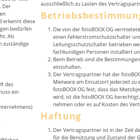
ausschließlich zu Lasten des Vertragspart
. Der
Betriebsbestimmun
sen
 erkennt diese
ngen bedürfen
Die von der fotoBOOX OG vermietete
einen Fehlerstromschutzschalter un
h zuständige
Leitungsschutzschalter betrieben we
fachkundigen Personen installiert u
Beim Betrieb sind die Bestimmunge
einzuhalten.
Der Vertragspartner hat der fotoBO
Mietware am Einsatzort jederzeit zu e
ft des
fotoBOOX OG fest, dass das Mietobj
muss ein
wird, ist die fotoBOOX OG berechtigt
nehmen oder es auf Kosten des Vert
Unternehmens)
Haftung
r
Der Vertragspartner ist in der Zeit d
für die Benützung und Zustand der 