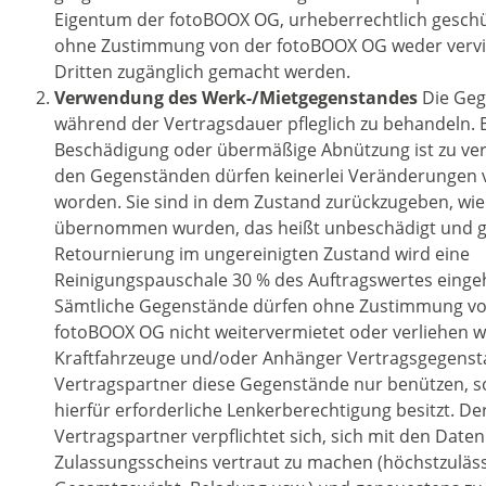
Eigentum der fotoBOOX OG, urheberrechtlich geschü
ohne Zustimmung von der fotoBOOX OG weder vervie
Dritten zugänglich gemacht werden.
Verwendung des Werk-/Mietgegenstandes
Die Geg
während der Vertragsdauer pfleglich zu behandeln. 
Beschädigung oder übermäßige Abnützung ist zu ve
den Gegenständen dürfen keinerlei Veränderunge
worden. Sie sind in dem Zustand zurückzugeben, wie
übernommen wurden, das heißt unbeschädigt und ge
Retournierung im ungereinigten Zustand wird eine
Reinigungspauschale 30 % des Auftragswertes eing
Sämtliche Gegenstände dürfen ohne Zustimmung vo
fotoBOOX OG nicht weitervermietet oder verliehen w
Kraftfahrzeuge und/oder Anhänger Vertragsgegensta
Vertragspartner diese Gegenstände nur benützen, so
hierfür erforderliche Lenkerberechtigung besitzt. De
Vertragspartner verpflichtet sich, sich mit den Daten
Zulassungsscheins vertraut zu machen (höchstzuläs