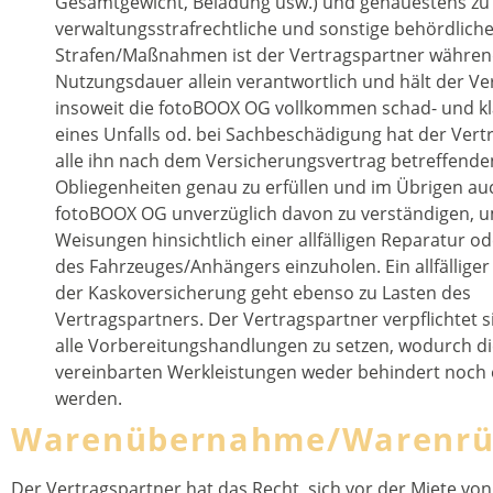
Gesamtgewicht, Beladung usw.) und genauestens zu 
verwaltungsstrafrechtliche und sonstige behördlich
Strafen/Maßnahmen ist der Vertragspartner währen
Nutzungsdauer allein verantwortlich und hält der Ve
insoweit die fotoBOOX OG vollkommen schad- und kla
eines Unfalls od. bei Sachbeschädigung hat der Vert
alle ihn nach dem Versicherungsvertrag betreffende
Obliegenheiten genau zu erfüllen und im Übrigen au
fotoBOOX OG unverzüglich davon zu verständigen, 
Weisungen hinsichtlich einer allfälligen Reparatur 
des Fahrzeuges/Anhängers einzuholen. Ein allfälliger
der Kaskoversicherung geht ebenso zu Lasten des
Vertragspartners. Der Vertragspartner verpflichtet si
alle Vorbereitungshandlungen zu setzen, wodurch die
vereinbarten Werkleistungen weder behindert noch
werden.
Warenübernahme/Warenrü
Der Vertragspartner hat das Recht, sich vor der Miete von