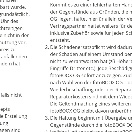
ftlichen
Kommt es zu einer fehlerhaften Ha
nbart wurde,
der Gegenstände aus Gründen, die n
grundsätzlich,
OG liegen, haftet hierfür allein der 
 Uhr des
Vertragspartner haftet weiters für 
chtzeitigen
inklusive Zubehör sowie für jeden S
 nicht in der
entsteht.
enützung vor.
Die Schadenersatzpflicht wird dadur
reis zu
der Schaden auf einem Umstand beru
 anfallenden
nicht zu verantworten hat (zB Höher
nden) hat
Eingriffe Dritter etc.). Jede Beschädi
fotoBOOX OG sofort anzuzeigen. Zud
nach Wahl von der fotoBOOX OG – de
Wiederbeschaffung oder der Reparat
alls nicht
Reparaturkosten sind mit dem Wied
Die Geltendmachung eines weiteren
zepts
fotoBOOX OG bleibt davon unberühr
ie Erstellung
Die Haftung beginnt mit Übergabe 
lung
Gegenstände durch die fotoBOOX O
agen sind