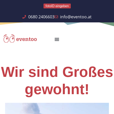
fotoID eingeben
0680 2406603
info@eventoo.at
Wir sind Großes
gewohnt!