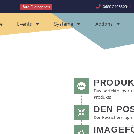
0680 2406603
fotoID eingeben
e
Events
Systeme
Addons
PRODUK
Das perfekte Instru
Produkts.
DEN POS
Der Besuchermagnet
IMAGEF